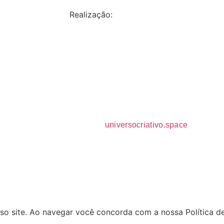
Realização:
23 – Guia de Práticas ESG para Viagens e Eventos Corpora
Desenvolvimento:
universocriativo.space
sso site. Ao navegar você concorda com a nossa
Política d