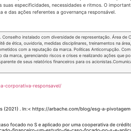
s suas especificidades, necessidades e ritmos. O importan
a e das ações referentes a governança responsável.
al. Conselho instalado com diversidade de representação. Área de 
ê de ética, ouvidoria, medidas disciplinares, treinamentos na área,
metidos com a reputação da marca. Políticas Anticorrupção. C
o da marca, gerenciando riscos e crises e realizando ações que p
parente de seus relatórios financeiros para os acionistas.Comunic
a-corporativa-responsavel/
s (2021) . In:< https://arbache.com/blog/esg-a-pivotage
so focado no S e aplicado por uma cooperativa de crédit
cado-financeiro-um-estudo-de-caso-focado-no-s-e-aplic