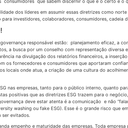
s consumidores que sabem discernir o que é o certo e o q
idade dos líderes em assumir essas diretrizes como norte 
o para investidores, colaboradores, consumidores, cadeia 
!
 governança responsável estão: planejamento eficaz, a con
ntos, a busca por um conselho com representação diversa 
arência na divulgação dos relatórios financeiros, a inserç
com os fornecedores e consumidores que aportaram confian
s locais onde atua, a criação de uma cultura do acolhimen
ESG nas empresas, tanto para o público interno, quanto pa
tas positivas que as diretrizes ESG trazem para o negócio
 governança deve estar atenta é a comunicação e não “fala
ersity washing ou fake ESG). Esse é o grande risco que 
 ser evitados.
emanda empenho e maturidade das empresas. Toda empresa 