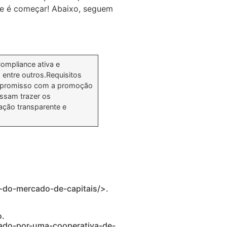
te é começar! Abaixo, seguem
Compliance ativa e
 entre outros.Requisitos
ompromisso com a promoção
ossam trazer os
ação transparente e
m-do-mercado-de-capitais/>.
o.
ado-por-uma-cooperativa-de-