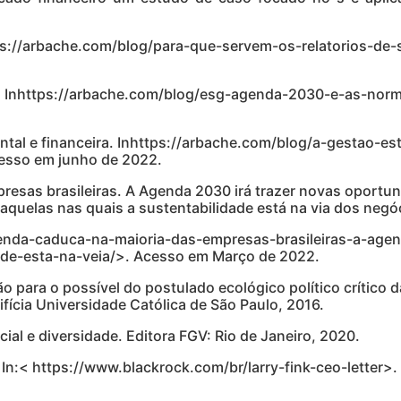
ttps://arbache.com/blog/para-que-servem-os-relatorios-de
. Inhttps://arbache.com/blog/esg-agenda-2030-e-as-norm
ental e financeira. Inhttps://arbache.com/blog/a-gestao-es
cesso em junho de 2022.
resas brasileiras. A Agenda 2030 irá trazer novas oportu
 aquelas nas quais a sustentabilidade está na via dos negó
enda-caduca-na-maioria-das-empresas-brasileiras-a-agen
ade-esta-na-veia/>. Acesso em Março de 2022.
 para o possível do postulado ecológico político crítico d
ícia Universidade Católica de São Paulo, 2016.
l e diversidade. Editora FGV: Rio de Janeiro, 2020.
 In:< https://www.blackrock.com/br/larry-fink-ceo-letter