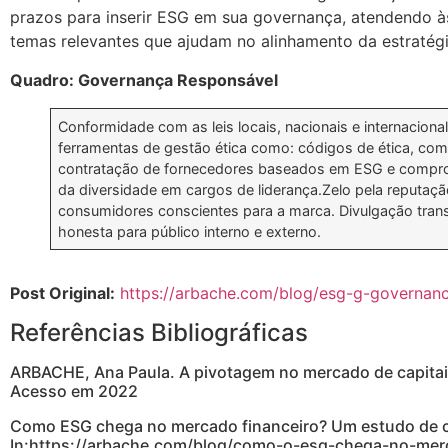
prazos para inserir ESG em sua governança, atendendo à
temas relevantes que ajudam no alinhamento da estratégi
Quadro: Governança Responsável
Conformidade com as leis locais, nacionais e internacion
ferramentas de gestão ética como: códigos de ética, comit
contratação de fornecedores baseados em ESG e compro
da diversidade em cargos de liderança.Zelo pela reputaçã
consumidores conscientes para a marca. Divulgação trans
honesta para público interno e externo.
Post Original:
https://arbache.com/blog/esg-g-governanc
Referências Bibliográficas
ARBACHE, Ana Paula. A pivotagem no mercado de capitai
Acesso em 2022
Como ESG chega no mercado financeiro? Um estudo de ca
In:https://arbache.com/blog/como-o-esg-chega-no-mer