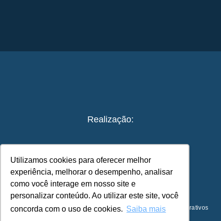
Realização:
Utilizamos cookies para oferecer melhor
experiência, melhorar o desempenho, analisar
como você interage em nosso site e
personalizar conteúdo. Ao utilizar este site, você
© 2023 – Guia de Práticas ESG para Viagens e Eventos Corporativos
concorda com o uso de cookies.
Saiba mais
Desenvolvimento:
universocriativo.space