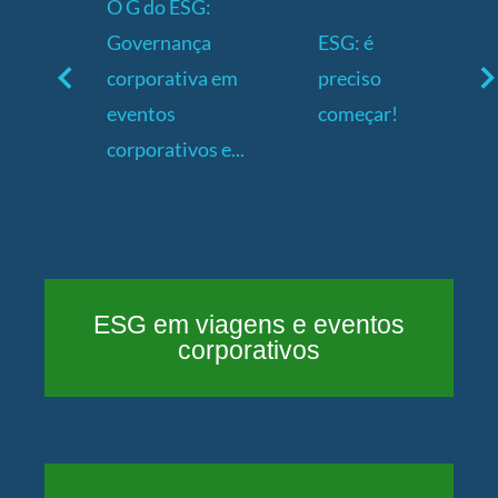
O G do ESG:
Governança
ESG: é
corporativa em
preciso
eventos
começar!
corporativos e...
ESG em viagens e eventos
corporativos